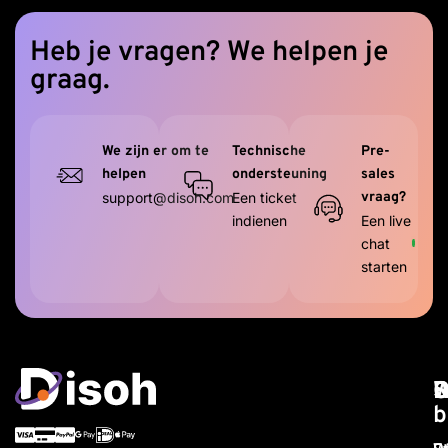
Heb je vragen? We helpen je
graag.
We zijn er om te
Technische
Pre-
helpen
ondersteuning
sales
support@disoh.com
Een ticket
vraag?
indienen
Een live
chat
starten
W
D
R
S
O
b