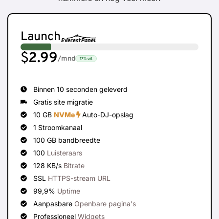
Launch
$
2.99
/mnd
17%
uit
Binnen 10 seconden geleverd
Gratis site migratie
10 GB
NVMe
Auto-DJ-opslag
1 Stroomkanaal
100 GB bandbreedte
100
Luisteraars
128 KB/s
Bitrate
SSL
HTTPS-stream URL
99,9%
Uptime
Aanpasbare
Openbare pagina's
Professioneel
Widgets