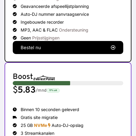
Geavanceerde afspeellijstplanning
Auto-DJ nummer aanvraagservice
Ingebouwde recorder
MP3, AAC & FLAC
Ondersteuning
Geen
Prijsstijgingen
Bestel nu
Boost
$
5.83
/mnd
17%
uit
Binnen 10 seconden geleverd
Gratis site migratie
25 GB
NVMe
Auto-DJ-opslag
3 Streamkanalen