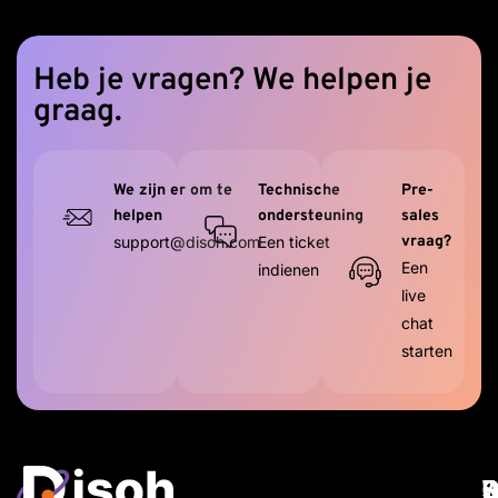
Heb je vragen? We helpen je
graag.
We zijn er om te
Technische
Pre-
helpen
ondersteuning
sales
support@disoh.com
Een ticket
vraag?
Een
indienen
live
chat
starten
W
D
R
S
O