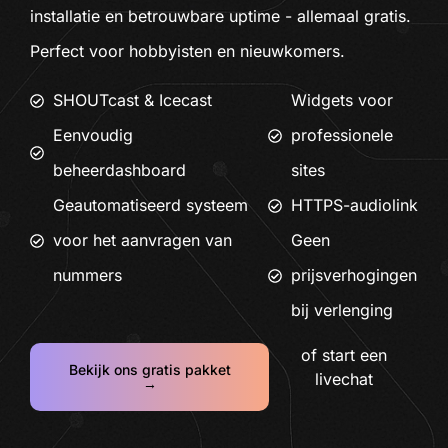
installatie en betrouwbare uptime - allemaal gratis.
Perfect voor hobbyisten en nieuwkomers.
SHOUTcast & Icecast
Widgets voor
Eenvoudig
professionele
beheerdashboard
sites
Geautomatiseerd systeem
HTTPS-audiolink
voor het aanvragen van
Geen
nummers
prijsverhogingen
bij verlenging
of start een
Bekijk ons gratis pakket
livechat
→