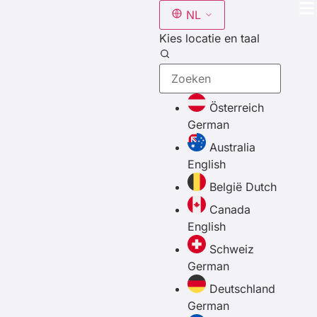
NL
Kies locatie en taal
Österreich
German
Australia
English
België
Dutch
Canada
English
Schweiz
German
Deutschland
German