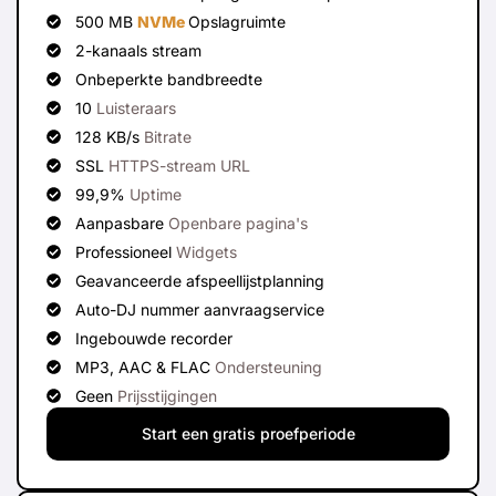
500 MB
NVMe
Opslagruimte
2-kanaals stream
Onbeperkte bandbreedte
10
Luisteraars
128 KB/s
Bitrate
SSL
HTTPS-stream URL
99,9%
Uptime
Aanpasbare
Openbare pagina's
Professioneel
Widgets
Geavanceerde afspeellijstplanning
Auto-DJ nummer aanvraagservice
Ingebouwde recorder
MP3, AAC & FLAC
Ondersteuning
Geen
Prijsstijgingen
Start een gratis proefperiode