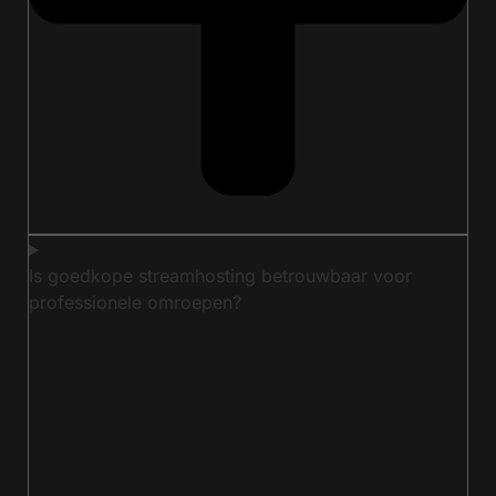
Is goedkope streamhosting betrouwbaar voor
professionele omroepen?