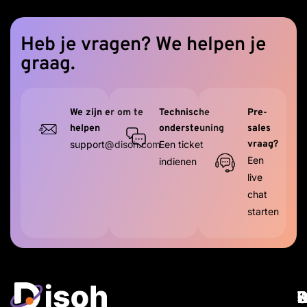
Heb je vragen? We helpen je
graag.
We zijn er om te
Technische
Pre-
helpen
ondersteuning
sales
support@disoh.com
Een ticket
vraag?
Een
indienen
live
chat
starten
W
D
R
S
O