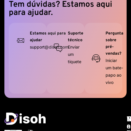
Tem dúvidas? Estamos aqui
para ajudar.
Estamos aqui para
Suporte
Pergunta
ajudar
técnico
sobre
support@disoh.com
Enviar
pré-
vendas?
um
Iniciar
tíquete
um bate-
papo ao
vivo
H
D
R
T
N
n
e