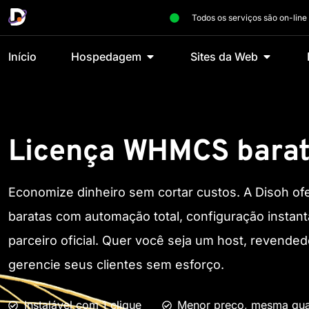
Todos os serviços são on-line
Início
Hospedagem
Sites da Web
Licença WHMCS bara
Economize dinheiro sem cortar custos. A Disoh 
baratas com automação total, configuração instant
parceiro oficial. Quer você seja um host, revende
gerencie seus clientes sem esforço.
Instalável com 1 clique
Menor preço, mesma qua