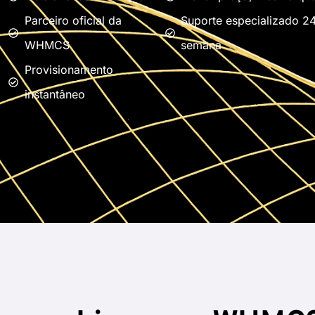
Parceiro oficial da
Suporte especializado 24
WHMCS
semana
Provisionamento
instantâneo