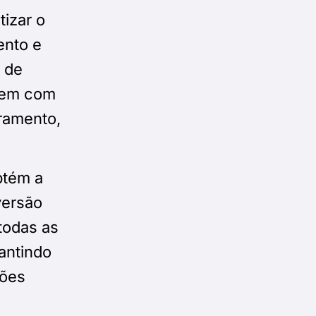
izar o
ento e
s de
dem com
uramento,
btém a
versão
todas as
rantindo
ções