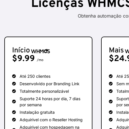
Licenças WHMCS
Obtenha automação com
Início
Mais
$
9.99
$
24.
/mo
Até 250 clientes
Até 25
Desenvolvido por Branding Link
Sem m
Totalmente personalizável
Totalm
Suporte 24 horas por dia, 7 dias
Suport
por semana
por s
Instalação gratuita
Instal
Adquirível com o Reseller Hosting
Adquir
Adquirível com hospedagem na
Adqui