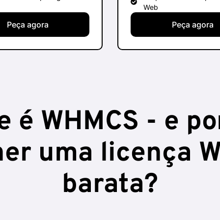
Web
Peça agora
Peça agora
e é WHMCS - e po
her uma licença
barata?