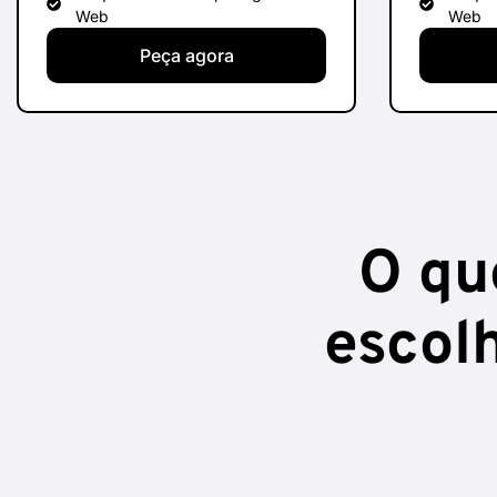
Web
Web
Peça agora
O qu
escol