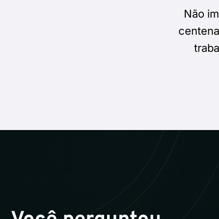
Não im
centena
trab