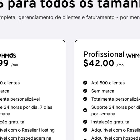
 para todos os taman
pleta, gerenciamento de clientes e faturamento - por men
Profissional
99
$
42.00
/mo
/mo
0 clientes
Até 500 clientes
arca
Sem marca
ente personalizável
Totalmente personalizá
e 24 horas por dia, 7 dias
Suporte 24 horas por di
emana
por semana
ação gratuita
Instalação gratuita
ível com o Reseller Hosting
Adquirível com o Resell
rível com hospedagem na
Adquirível com hospe