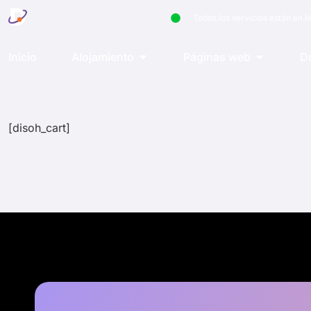
Todos los servicios están en l
Inicio
Alojamiento
Páginas web
D
[disoh_cart]