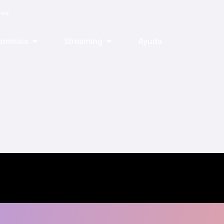
ínea
ominios
Streaming
Ayuda